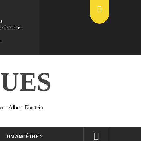
es
cale et plus
e
UES
on – Albert Einstein
UN ANCÊTRE ?