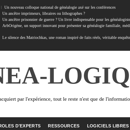
Un nouveau colloque national de généalogie axé sur les conférences
Un ancêtre imprimeurs, libraires ou lithographes ?
Un ancêtre prisonnier de guerre ? Un livre indispensable pour les généalogist
ArbOrigène, un support innovant pour présenter sa généalogie familiale, médi
Le silence des Matriochkas, une roman inspiré de faits réels, véritable enquêt
NEA-LOGIQ
cquiert par l'expérience, tout le reste n'est que de l'informati
ROLES D’EXPERTS
RESSOURCES
LOGICIELS LIBRES