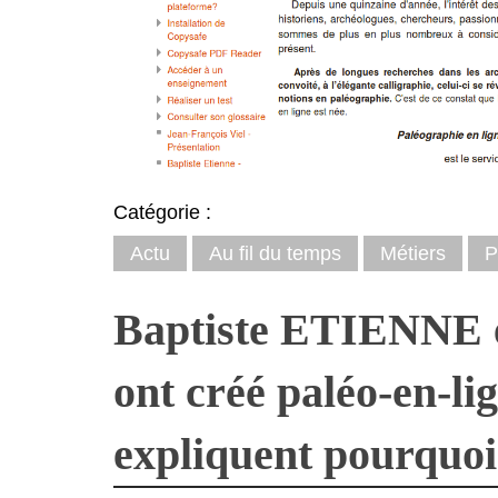
Catégorie :
Actu
Au fil du temps
Métiers
P
Baptiste ETIENNE 
ont créé paléo-en-lig
expliquent pourquoi