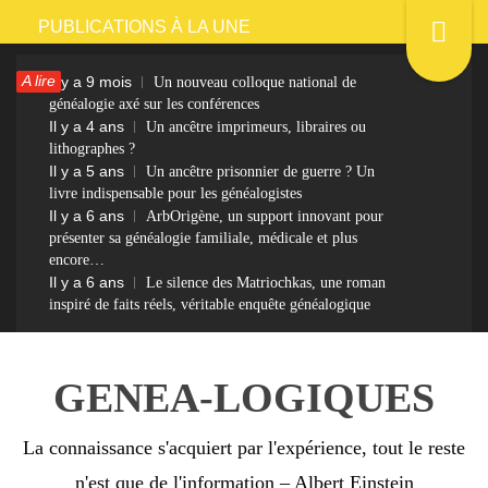
Passer
PUBLICATIONS À LA UNE
au
A lire
Il y a 9 mois
Un nouveau colloque national de
contenu
généalogie axé sur les conférences
Il y a 4 ans
Un ancêtre imprimeurs, libraires ou
lithographes ?
Il y a 5 ans
Un ancêtre prisonnier de guerre ? Un
livre indispensable pour les généalogistes
Il y a 6 ans
ArbOrigène, un support innovant pour
présenter sa généalogie familiale, médicale et plus
encore…
Il y a 6 ans
Le silence des Matriochkas, une roman
inspiré de faits réels, véritable enquête généalogique
GENEA-LOGIQUES
La connaissance s'acquiert par l'expérience, tout le reste
n'est que de l'information – Albert Einstein