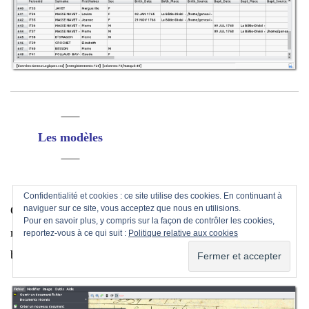
Les modèles
Confidentialité et cookies : ce site utilise des cookies. En continuant à
Genscriber propose également trente quatre modèles de
naviguer sur ce site, vous acceptez que nous en utilisions.
Pour en savoir plus, y compris sur la façon de contrôler les cookies,
relevés par défaut et si vous ne trouvez pas votre
reportez-vous à ce qui suit :
Politique relative aux cookies
bonheur vous pouvez créer les vôtres.