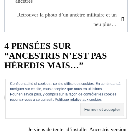
ancêtres
l’article
Retrouver la photo d’un ancêtre militaire et un
peu plus…
4 PENSÉES SUR
“ANCESTRIS N’EST PAS
HÉREDIS MAIS…”
Confidentialité et cookies : ce site utilise des cookies. En continuant à
naviguer sur ce site, vous acceptez que nous en utilisions.
Anonyme
Pour en savoir plus, y compris sur la façon de contrôler les cookies,
reportez-vous à ce qui suit :
Politique relative aux cookies
14 septembre 2018 à 7 h 11 min
Bonjour,
Je viens de tenter d’installer Ancestris version