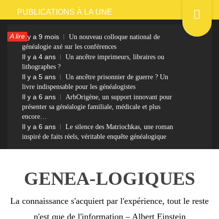
Passer
PUBLICATIONS À LA UNE
au
A lire
Il y a 9 mois
Un nouveau colloque national de
contenu
généalogie axé sur les conférences
Il y a 4 ans
Un ancêtre imprimeurs, libraires ou
lithographes ?
Il y a 5 ans
Un ancêtre prisonnier de guerre ? Un
livre indispensable pour les généalogistes
Il y a 6 ans
ArbOrigène, un support innovant pour
présenter sa généalogie familiale, médicale et plus
encore…
Il y a 6 ans
Le silence des Matriochkas, une roman
inspiré de faits réels, véritable enquête généalogique
GENEA-LOGIQUES
La connaissance s'acquiert par l'expérience, tout le reste
n'est que de l'information – Albert Einstein