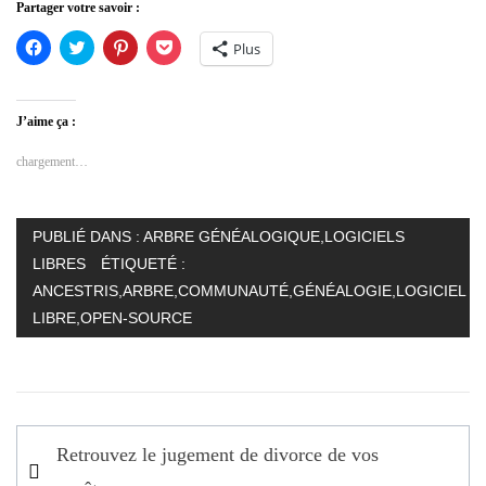
Partager votre savoir :
Cliquez
Cliquez
Cliquez
Cliquez
Plus
pour
pour
pour
pour
partager
partager
partager
partager
sur
sur
sur
sur
Facebook(ouvre
Twitter(ouvre
Pinterest(ouvre
Pocket(ouvre
dans
dans
dans
dans
J’aime ça :
une
une
une
une
nouvelle
nouvelle
nouvelle
nouvelle
fenêtre)
fenêtre)
fenêtre)
fenêtre)
chargement…
PUBLIÉ DANS :
ARBRE GÉNÉALOGIQUE
,
LOGICIELS
LIBRES
ÉTIQUETÉ :
ANCESTRIS
,
ARBRE
,
COMMUNAUTÉ
,
GÉNÉALOGIE
,
LOGICIEL
LIBRE
,
OPEN-SOURCE
Navigation
Retrouvez le jugement de divorce de vos
de