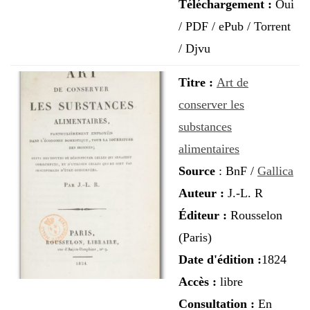
Téléchargement
:
Oui
/ PDF / ePub / Torrent
/ Djvu
Titre :
Art de
conserver les
substances
alimentaires
Source
:
BnF /
Gallica
Auteur :
J.-L. R
Éditeur :
Rousselon
(Paris)
Date d'édition :
1824
Accès :
libre
Consultation :
En