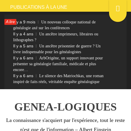
Passer
PUBLICATIONS À LA UNE
au
A lire
Il y a 9 mois
Un nouveau colloque national de
contenu
généalogie axé sur les conférences
Il y a 4 ans
Un ancêtre imprimeurs, libraires ou
lithographes ?
Il y a 5 ans
Un ancêtre prisonnier de guerre ? Un
livre indispensable pour les généalogistes
Il y a 6 ans
ArbOrigène, un support innovant pour
présenter sa généalogie familiale, médicale et plus
encore…
Il y a 6 ans
Le silence des Matriochkas, une roman
inspiré de faits réels, véritable enquête généalogique
GENEA-LOGIQUES
La connaissance s'acquiert par l'expérience, tout le reste
n'est que de l'information – Albert Einstein