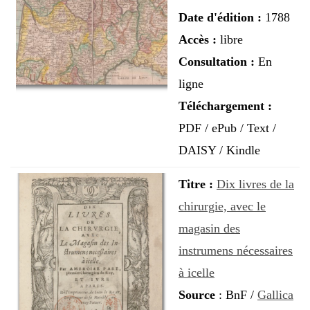
Date d'édition
:
1788
Accès
:
libre
Consultation
:
En
ligne
Téléchargement
:
PDF / ePub / Text /
DAISY / Kindle
Titre :
Dix livres de la
chirurgie, avec le
magasin des
instrumens nécessaires
à icelle
Source
:
BnF /
Gallica