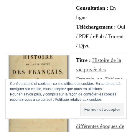
Consultation :
En
ligne
Téléchargement :
Oui
/ PDF / ePub / Torrent
/ Djvu
Titre :
Histoire de la
vie privée des
Français, ou, Tableau
Confidentialité et cookies : ce site utilise des cookies. En continuant à
des moeurs,
naviguer sur ce site, vous acceptez que nous en utilisions.
Pour en savoir plus, y compris sur la façon de contrôler les cookies,
caractères, coutumes
reportez-vous à ce qui suit :
Politique relative aux cookies
et usages de nos
ancêtres aux
différentes époques de