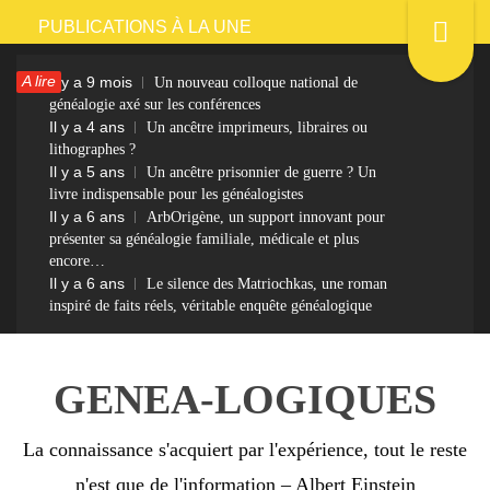
Passer
PUBLICATIONS À LA UNE
au
A lire
Il y a 9 mois
Un nouveau colloque national de
contenu
généalogie axé sur les conférences
Il y a 4 ans
Un ancêtre imprimeurs, libraires ou
lithographes ?
Il y a 5 ans
Un ancêtre prisonnier de guerre ? Un
livre indispensable pour les généalogistes
Il y a 6 ans
ArbOrigène, un support innovant pour
présenter sa généalogie familiale, médicale et plus
encore…
Il y a 6 ans
Le silence des Matriochkas, une roman
inspiré de faits réels, véritable enquête généalogique
GENEA-LOGIQUES
La connaissance s'acquiert par l'expérience, tout le reste
n'est que de l'information – Albert Einstein