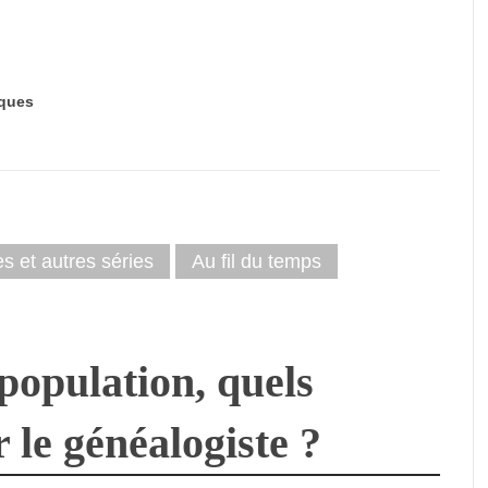
ques
es et autres séries
Au fil du temps
population, quels
 le généalogiste ?