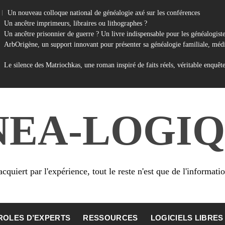
Un nouveau colloque national de généalogie axé sur les conférences
Un ancêtre imprimeurs, libraires ou lithographes ?
Un ancêtre prisonnier de guerre ? Un livre indispensable pour les généalogist
ArbOrigène, un support innovant pour présenter sa généalogie familiale, médi
Le silence des Matriochkas, une roman inspiré de faits réels, véritable enquêt
NEA-LOGIQ
cquiert par l'expérience, tout le reste n'est que de l'informati
ROLES D’EXPERTS
RESSOURCES
LOGICIELS LIBRES