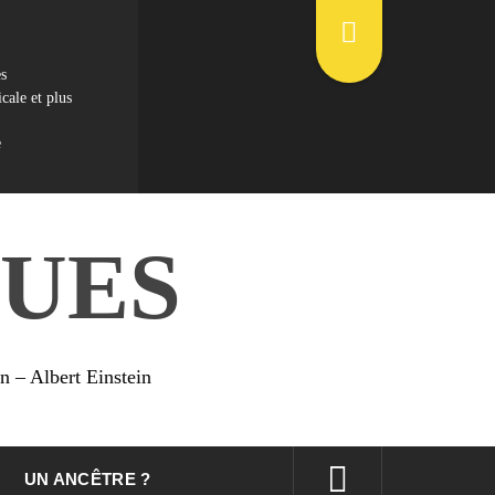
es
cale et plus
e
UES
on – Albert Einstein
UN ANCÊTRE ?