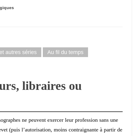
giques
et autres séries
Au fil du temps
rs, libraires ou
thographes ne peuvent exercer leur profession sans une
evet (puis l’autorisation, moins contraignante à partir de