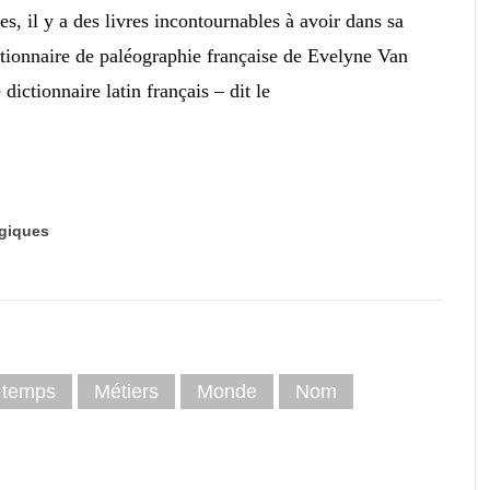
s, il y a des livres incontournables à avoir dans sa
ictionnaire de paléographie française de Evelyne Van
 dictionnaire latin français – dit le
giques
u temps
Métiers
Monde
Nom