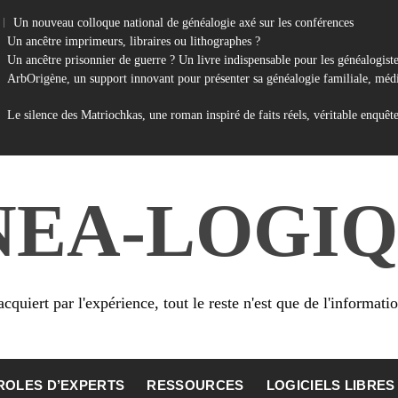
Un nouveau colloque national de généalogie axé sur les conférences
Un ancêtre imprimeurs, libraires ou lithographes ?
Un ancêtre prisonnier de guerre ? Un livre indispensable pour les généalogist
ArbOrigène, un support innovant pour présenter sa généalogie familiale, médi
Le silence des Matriochkas, une roman inspiré de faits réels, véritable enquêt
NEA-LOGIQ
cquiert par l'expérience, tout le reste n'est que de l'informati
ROLES D’EXPERTS
RESSOURCES
LOGICIELS LIBRES