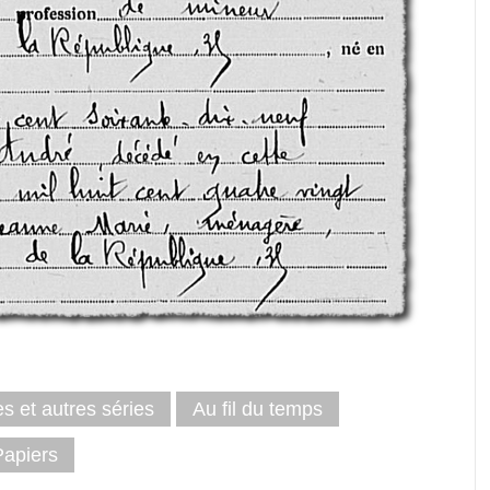
es et autres séries
Au fil du temps
Papiers