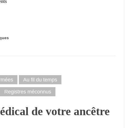
ents
ques
rmées
Au fil du temps
Registres méconnus
édical de votre ancêtre