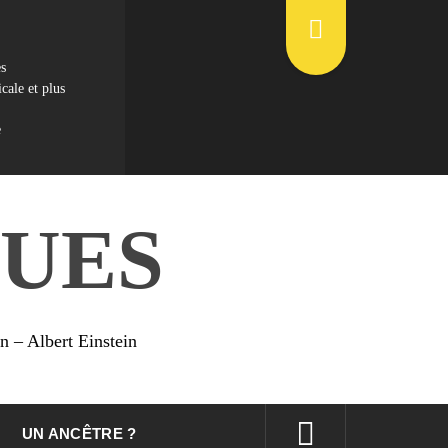
es
cale et plus
e
UES
on – Albert Einstein
UN ANCÊTRE ?