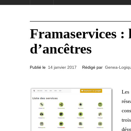
Framaservices : l
d’ancêtres
Publié le
14 janvier 2017
Rédigé par
Genea-Logiq
Le
rés
con
troi
déve