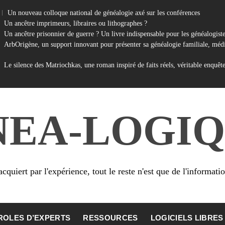
Un nouveau colloque national de généalogie axé sur les conférences
Un ancêtre imprimeurs, libraires ou lithographes ?
Un ancêtre prisonnier de guerre ? Un livre indispensable pour les généalogist
ArbOrigène, un support innovant pour présenter sa généalogie familiale, médi
Le silence des Matriochkas, une roman inspiré de faits réels, véritable enquêt
NEA-LOGIQ
cquiert par l'expérience, tout le reste n'est que de l'informati
ROLES D’EXPERTS
RESSOURCES
LOGICIELS LIBRES