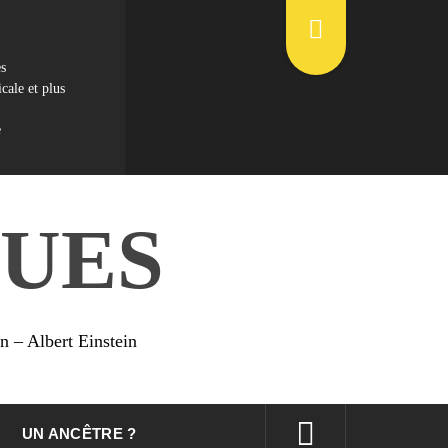
es
cale et plus
e
UES
on – Albert Einstein
UN ANCÊTRE ?