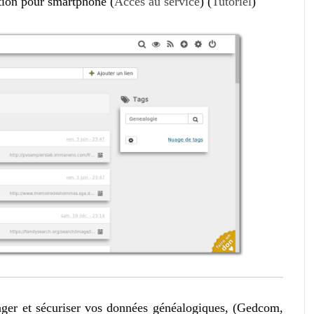
ation pour smartphone (
Accès au service
) (
Tutoriel
)
ager et sécuriser vos données généalogiques, (Gedcom,