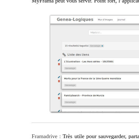
MyFrama peut vous servir. Point fort, l’applic
Framadrive :
Très utile pour sauvegarder, part