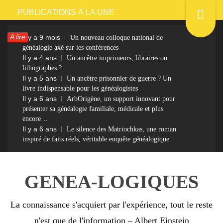
Passer
PUBLICATIONS À LA UNE
au
A lire
Il y a 9 mois
Un nouveau colloque national de
contenu
généalogie axé sur les conférences
Il y a 4 ans
Un ancêtre imprimeurs, libraires ou
lithographes ?
Il y a 5 ans
Un ancêtre prisonnier de guerre ? Un
livre indispensable pour les généalogistes
Il y a 6 ans
ArbOrigène, un support innovant pour
présenter sa généalogie familiale, médicale et plus
encore…
Il y a 6 ans
Le silence des Matriochkas, une roman
inspiré de faits réels, véritable enquête généalogique
GENEA-LOGIQUES
La connaissance s'acquiert par l'expérience, tout le reste
n'est que de l'information – Albert Einstein