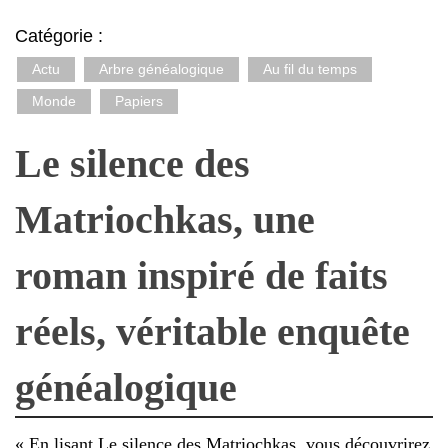
Catégorie :
Actu
Arbre généalogique
Au fil du temps
Monde
Papiers
Le silence des
Matriochkas, une
roman inspiré de faits
réels, véritable enquête
généalogique
« En lisant Le silence des Matriochkas, vous découvrirez