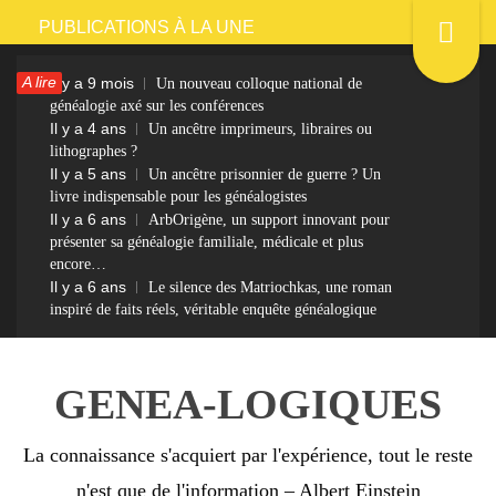
Passer
PUBLICATIONS À LA UNE
au
A lire
Il y a 9 mois
Un nouveau colloque national de
contenu
généalogie axé sur les conférences
Il y a 4 ans
Un ancêtre imprimeurs, libraires ou
lithographes ?
Il y a 5 ans
Un ancêtre prisonnier de guerre ? Un
livre indispensable pour les généalogistes
Il y a 6 ans
ArbOrigène, un support innovant pour
présenter sa généalogie familiale, médicale et plus
encore…
Il y a 6 ans
Le silence des Matriochkas, une roman
inspiré de faits réels, véritable enquête généalogique
GENEA-LOGIQUES
La connaissance s'acquiert par l'expérience, tout le reste
n'est que de l'information – Albert Einstein