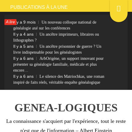
Passer
PUBLICATIONS À LA UNE
au
A lire
Il y a 9 mois
Un nouveau colloque national de
contenu
généalogie axé sur les conférences
Il y a 4 ans
Un ancêtre imprimeurs, libraires ou
lithographes ?
Il y a 5 ans
Un ancêtre prisonnier de guerre ? Un
livre indispensable pour les généalogistes
Il y a 6 ans
ArbOrigène, un support innovant pour
présenter sa généalogie familiale, médicale et plus
encore…
Il y a 6 ans
Le silence des Matriochkas, une roman
inspiré de faits réels, véritable enquête généalogique
GENEA-LOGIQUES
La connaissance s'acquiert par l'expérience, tout le reste
n'est que de l'information – Albert Einstein