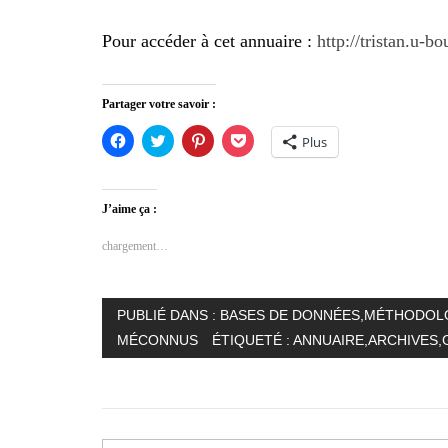
Pour accéder à cet annuaire :
http://tristan.u
Partager votre savoir :
Cliquez
Cliquez
Cliquez
Cliquez
Plus
pour
pour
pour
pour
partager
partager
partager
partager
sur
sur
sur
sur
Facebook(ouvre
Twitter(ouvre
Pinterest(ouvre
Pocket(ouvre
dans
dans
dans
dans
J’aime ça :
une
une
une
une
nouvelle
nouvelle
nouvelle
nouvelle
fenêtre)
fenêtre)
fenêtre)
fenêtre)
chargement…
PUBLIÉ DANS :
BASES DE DONNÉES
,
MÉTHODOLO
MÉCONNUS
ÉTIQUETÉ :
ANNUAIRE
,
ARCHIVES
,