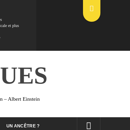
es
cale et plus
e
UES
on – Albert Einstein
UN ANCÊTRE ?