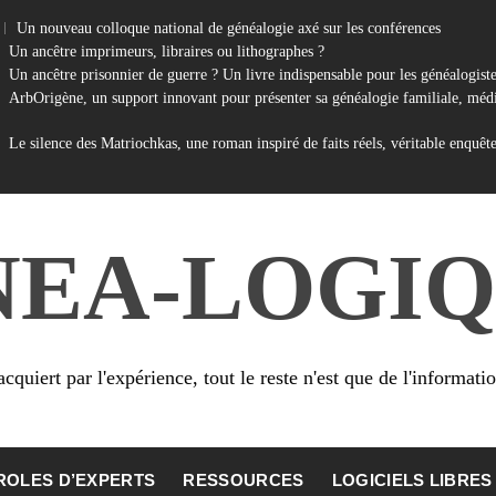
Un nouveau colloque national de généalogie axé sur les conférences
Un ancêtre imprimeurs, libraires ou lithographes ?
Un ancêtre prisonnier de guerre ? Un livre indispensable pour les généalogist
ArbOrigène, un support innovant pour présenter sa généalogie familiale, médi
Le silence des Matriochkas, une roman inspiré de faits réels, véritable enquêt
NEA-LOGIQ
cquiert par l'expérience, tout le reste n'est que de l'informati
ROLES D’EXPERTS
RESSOURCES
LOGICIELS LIBRES