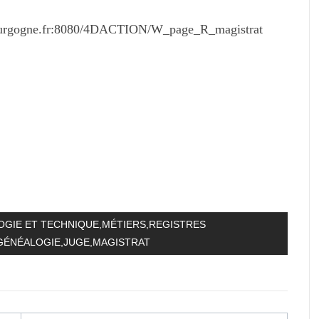
-bourgogne.fr:8080/4DACTION/W_page_R_magistrat
GIE ET TECHNIQUE
,
MÉTIERS
,
REGISTRES
GÉNÉALOGIE
,
JUGE
,
MAGISTRAT