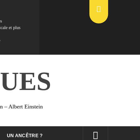
es
cale et plus
e
UES
on – Albert Einstein
UN ANCÊTRE ?