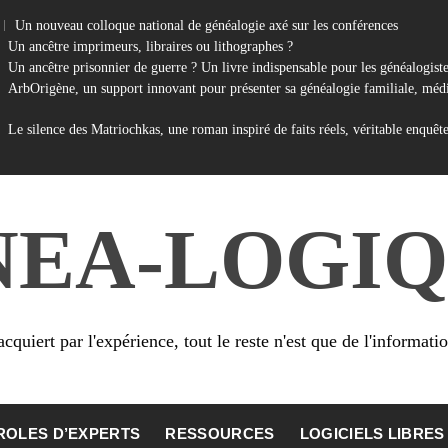
Un nouveau colloque national de généalogie axé sur les conférences
Un ancêtre imprimeurs, libraires ou lithographes ?
Un ancêtre prisonnier de guerre ? Un livre indispensable pour les généalogist
ArbOrigène, un support innovant pour présenter sa généalogie familiale, médi
Le silence des Matriochkas, une roman inspiré de faits réels, véritable enquêt
NEA-LOGIQ
cquiert par l'expérience, tout le reste n'est que de l'informati
ROLES D’EXPERTS
RESSOURCES
LOGICIELS LIBRES