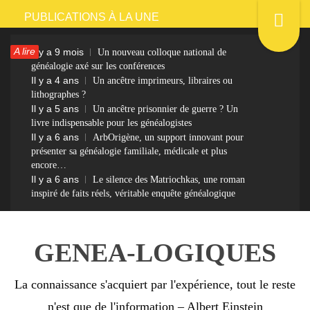
Passer
PUBLICATIONS À LA UNE
au
A lire
Il y a 9 mois
Un nouveau colloque national de
contenu
généalogie axé sur les conférences
Il y a 4 ans
Un ancêtre imprimeurs, libraires ou
lithographes ?
Il y a 5 ans
Un ancêtre prisonnier de guerre ? Un
livre indispensable pour les généalogistes
Il y a 6 ans
ArbOrigène, un support innovant pour
présenter sa généalogie familiale, médicale et plus
encore…
Il y a 6 ans
Le silence des Matriochkas, une roman
inspiré de faits réels, véritable enquête généalogique
GENEA-LOGIQUES
La connaissance s'acquiert par l'expérience, tout le reste
n'est que de l'information – Albert Einstein