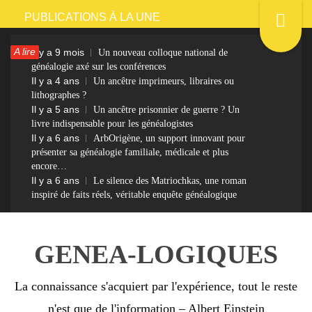
Passer
PUBLICATIONS À LA UNE
au
A lire
Il y a 9 mois
Un nouveau colloque national de
contenu
généalogie axé sur les conférences
Il y a 4 ans
Un ancêtre imprimeurs, libraires ou
lithographes ?
Il y a 5 ans
Un ancêtre prisonnier de guerre ? Un
livre indispensable pour les généalogistes
Il y a 6 ans
ArbOrigène, un support innovant pour
présenter sa généalogie familiale, médicale et plus
encore…
Il y a 6 ans
Le silence des Matriochkas, une roman
inspiré de faits réels, véritable enquête généalogique
GENEA-LOGIQUES
La connaissance s'acquiert par l'expérience, tout le reste
n'est que de l'information – Albert Einstein