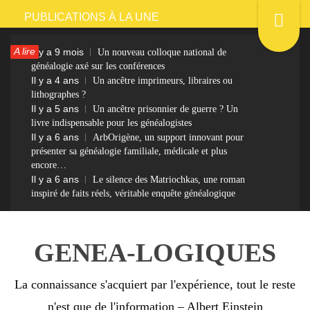
Passer
PUBLICATIONS À LA UNE
au
A lire
Il y a 9 mois
Un nouveau colloque national de
contenu
généalogie axé sur les conférences
Il y a 4 ans
Un ancêtre imprimeurs, libraires ou
lithographes ?
Il y a 5 ans
Un ancêtre prisonnier de guerre ? Un
livre indispensable pour les généalogistes
Il y a 6 ans
ArbOrigène, un support innovant pour
présenter sa généalogie familiale, médicale et plus
encore…
Il y a 6 ans
Le silence des Matriochkas, une roman
inspiré de faits réels, véritable enquête généalogique
GENEA-LOGIQUES
La connaissance s'acquiert par l'expérience, tout le reste
n'est que de l'information – Albert Einstein