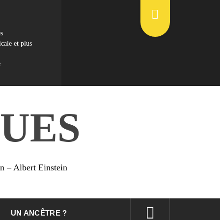
es
cale et plus
e
UES
on – Albert Einstein
UN ANCÊTRE ?