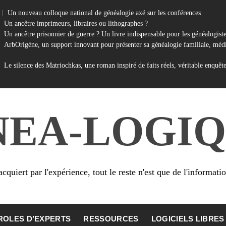
Un nouveau colloque national de généalogie axé sur les conférences
Un ancêtre imprimeurs, libraires ou lithographes ?
Un ancêtre prisonnier de guerre ? Un livre indispensable pour les généalogist
ArbOrigène, un support innovant pour présenter sa généalogie familiale, médi
Le silence des Matriochkas, une roman inspiré de faits réels, véritable enquêt
NEA-LOGIQ
cquiert par l'expérience, tout le reste n'est que de l'informati
ROLES D’EXPERTS
RESSOURCES
LOGICIELS LIBRES