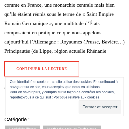
comme en France, une monarchie centrale mais bien
qu’ils étaient réunis sous le terme de « Saint Empire
Romain Germanique », une multitude d‘États
composaient en pratique ce que nous appelons
aujourd’hui l’Allemagne : Royaumes (Prusse, Bavière…)
Principautés (de Lippe, région actuelle Rhénanie
CONTINUER LA LECTURE
Confidentialité et cookies : ce site utilise des cookies. En continuant à
naviguer sur ce site, vous acceptez que nous en utilisions.
Publié le
2 janvier 2019
Rédigé par
GeneAllemagne
Pour en savoir plus, y compris sur la façon de contrôler les cookies,
reportez-vous à ce qui suit :
Politique relative aux cookies
Catégorie :
Logiciels libres
Méthodologie et Technique