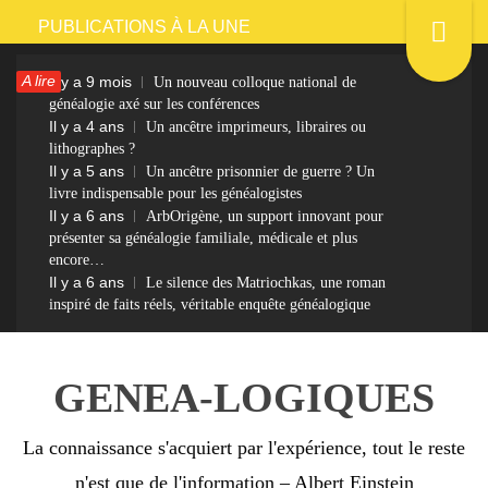
Passer
PUBLICATIONS À LA UNE
au
A lire
Il y a 9 mois
Un nouveau colloque national de
contenu
généalogie axé sur les conférences
Il y a 4 ans
Un ancêtre imprimeurs, libraires ou
lithographes ?
Il y a 5 ans
Un ancêtre prisonnier de guerre ? Un
livre indispensable pour les généalogistes
Il y a 6 ans
ArbOrigène, un support innovant pour
présenter sa généalogie familiale, médicale et plus
encore…
Il y a 6 ans
Le silence des Matriochkas, une roman
inspiré de faits réels, véritable enquête généalogique
GENEA-LOGIQUES
La connaissance s'acquiert par l'expérience, tout le reste
n'est que de l'information – Albert Einstein