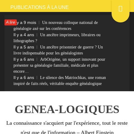
Passer
PUBLICATIONS À LA UNE
au
A lire
Il y a 9 mois
Un nouveau colloque national de
contenu
généalogie axé sur les conférences
Il y a 4 ans
Un ancêtre imprimeurs, libraires ou
lithographes ?
Il y a 5 ans
Un ancêtre prisonnier de guerre ? Un
livre indispensable pour les généalogistes
Il y a 6 ans
ArbOrigène, un support innovant pour
présenter sa généalogie familiale, médicale et plus
encore…
Il y a 6 ans
Le silence des Matriochkas, une roman
inspiré de faits réels, véritable enquête généalogique
GENEA-LOGIQUES
La connaissance s'acquiert par l'expérience, tout le reste
n'est que de l'information – Albert Einstein