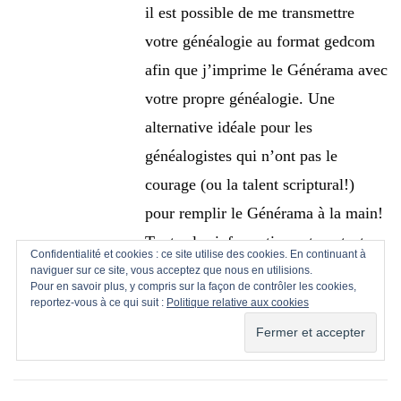
il est possible de me transmettre
votre généalogie au format gedcom
afin que j’imprime le Générama avec
votre propre généalogie. Une
alternative idéale pour les
généalogistes qui n’ont pas le
courage (ou la talent scriptural!)
pour remplir le Générama à la main!
Toutes les informations et contacts
Confidentialité et cookies : ce site utilise des cookies. En continuant à
sont accessibles ici:
naviguer sur ce site, vous acceptez que nous en utilisions.
Pour en savoir plus, y compris sur la façon de contrôler les cookies,
http://www.passion-genealogie.fr
reportez-vous à ce qui suit :
Politique relative aux cookies
Répondre