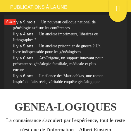
Passer
PUBLICATIONS À LA UNE
au
A lire
Il y a 9 mois
Un nouveau colloque national de
contenu
généalogie axé sur les conférences
Il y a 4 ans
Un ancêtre imprimeurs, libraires ou
lithographes ?
Il y a 5 ans
Un ancêtre prisonnier de guerre ? Un
livre indispensable pour les généalogistes
Il y a 6 ans
ArbOrigène, un support innovant pour
présenter sa généalogie familiale, médicale et plus
encore…
Il y a 6 ans
Le silence des Matriochkas, une roman
inspiré de faits réels, véritable enquête généalogique
GENEA-LOGIQUES
La connaissance s'acquiert par l'expérience, tout le reste
n'est que de l'information – Albert Einstein