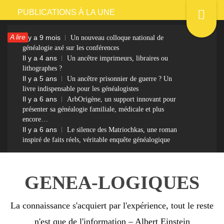
Passer
PUBLICATIONS À LA UNE
au
A lire
Il y a 9 mois
Un nouveau colloque national de
contenu
généalogie axé sur les conférences
Il y a 4 ans
Un ancêtre imprimeurs, libraires ou
lithographes ?
Il y a 5 ans
Un ancêtre prisonnier de guerre ? Un
livre indispensable pour les généalogistes
Il y a 6 ans
ArbOrigène, un support innovant pour
présenter sa généalogie familiale, médicale et plus
encore…
Il y a 6 ans
Le silence des Matriochkas, une roman
inspiré de faits réels, véritable enquête généalogique
GENEA-LOGIQUES
La connaissance s'acquiert par l'expérience, tout le reste
n'est que de l'information – Albert Einstein