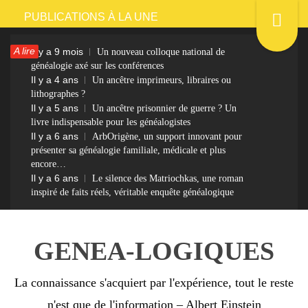
Passer
PUBLICATIONS À LA UNE
au
A lire
Il y a 9 mois
Un nouveau colloque national de
contenu
généalogie axé sur les conférences
Il y a 4 ans
Un ancêtre imprimeurs, libraires ou
lithographes ?
Il y a 5 ans
Un ancêtre prisonnier de guerre ? Un
livre indispensable pour les généalogistes
Il y a 6 ans
ArbOrigène, un support innovant pour
présenter sa généalogie familiale, médicale et plus
encore…
Il y a 6 ans
Le silence des Matriochkas, une roman
inspiré de faits réels, véritable enquête généalogique
GENEA-LOGIQUES
La connaissance s'acquiert par l'expérience, tout le reste
n'est que de l'information – Albert Einstein