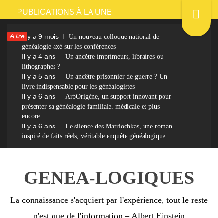
Passer
PUBLICATIONS À LA UNE
au
A lire
Il y a 9 mois
Un nouveau colloque national de
contenu
généalogie axé sur les conférences
Il y a 4 ans
Un ancêtre imprimeurs, libraires ou
lithographes ?
Il y a 5 ans
Un ancêtre prisonnier de guerre ? Un
livre indispensable pour les généalogistes
Il y a 6 ans
ArbOrigène, un support innovant pour
présenter sa généalogie familiale, médicale et plus
encore…
Il y a 6 ans
Le silence des Matriochkas, une roman
inspiré de faits réels, véritable enquête généalogique
GENEA-LOGIQUES
La connaissance s'acquiert par l'expérience, tout le reste
n'est que de l'information – Albert Einstein