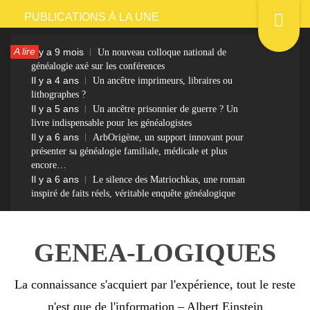
Passer
PUBLICATIONS À LA UNE
au
A lire
Il y a 9 mois
Un nouveau colloque national de
contenu
généalogie axé sur les conférences
Il y a 4 ans
Un ancêtre imprimeurs, libraires ou
lithographes ?
Il y a 5 ans
Un ancêtre prisonnier de guerre ? Un
livre indispensable pour les généalogistes
Il y a 6 ans
ArbOrigène, un support innovant pour
présenter sa généalogie familiale, médicale et plus
encore…
Il y a 6 ans
Le silence des Matriochkas, une roman
inspiré de faits réels, véritable enquête généalogique
GENEA-LOGIQUES
La connaissance s'acquiert par l'expérience, tout le reste
n'est que de l'information – Albert Einstein