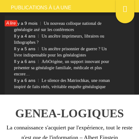
Passer
PUBLICATIONS À LA UNE
au
A lire
Il y a 9 mois
Un nouveau colloque national de
contenu
généalogie axé sur les conférences
Il y a 4 ans
Un ancêtre imprimeurs, libraires ou
lithographes ?
Il y a 5 ans
Un ancêtre prisonnier de guerre ? Un
livre indispensable pour les généalogistes
Il y a 6 ans
ArbOrigène, un support innovant pour
présenter sa généalogie familiale, médicale et plus
encore…
Il y a 6 ans
Le silence des Matriochkas, une roman
inspiré de faits réels, véritable enquête généalogique
GENEA-LOGIQUES
La connaissance s'acquiert par l'expérience, tout le reste
n'est que de l'information – Albert Einstein