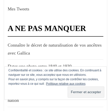
Mes Tweets
A NE PAS MANQUER
Connaître le décret de naturalisation de vos ancêtres
avec Gallica
Dater une photo entre 1840 et 1930
Confidentialité et cookies : ce site utilise des cookies. En continuant à
naviguer sur ce site, vous acceptez que nous en utilisions.
Obtenir le dossier médical de votre ancêtre militaire
Pour en savoir plus, y compris sur la façon de contrôler les cookies,
reportez-vous à ce qui suit :
Politique relative aux cookies
Retrouvez le dossier de votre ancêtre "Pupille de la
nation"