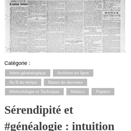
Catégorie :
Arbre généalogique
Archives en ligne
Au fil du temps
Bases de données
Méthodologie et Technique
Métiers
Papiers
Sérendipité et
#généalogie : intuition