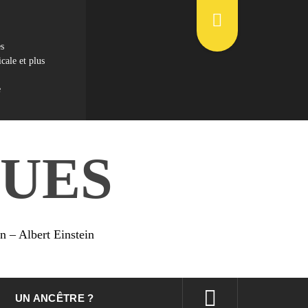
es
cale et plus
e
UES
on – Albert Einstein
UN ANCÊTRE ?