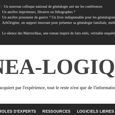
Un nouveau colloque national de généalogie axé sur les conférences
Un ancêtre imprimeurs, libraires ou lithographes ?
Un ancêtre prisonnier de guerre ? Un livre indispensable pour les généalogist
ArbOrigène, un support innovant pour présenter sa généalogie familiale, médi
Le silence des Matriochkas, une roman inspiré de faits réels, véritable enquêt
NEA-LOGIQ
cquiert par l'expérience, tout le reste n'est que de l'informati
ROLES D’EXPERTS
RESSOURCES
LOGICIELS LIBRES