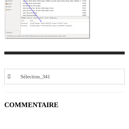
Navigation
Sélection_341
de
l’article
COMMENTAIRE