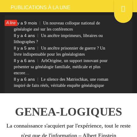
Passer
PUBLICATIONS À LA UNE
au
A lire
Il y a 9 mois
Un nouveau colloque national de
contenu
généalogie axé sur les conférences
Il y a 4 ans
Un ancêtre imprimeurs, libraires ou
lithographes ?
Il y a 5 ans
Un ancêtre prisonnier de guerre ? Un
livre indispensable pour les généalogistes
Il y a 6 ans
ArbOrigène, un support innovant pour
présenter sa généalogie familiale, médicale et plus
encore…
Il y a 6 ans
Le silence des Matriochkas, une roman
inspiré de faits réels, véritable enquête généalogique
GENEA-LOGIQUES
La connaissance s'acquiert par l'expérience, tout le reste
n'est que de l'information – Albert Einstein