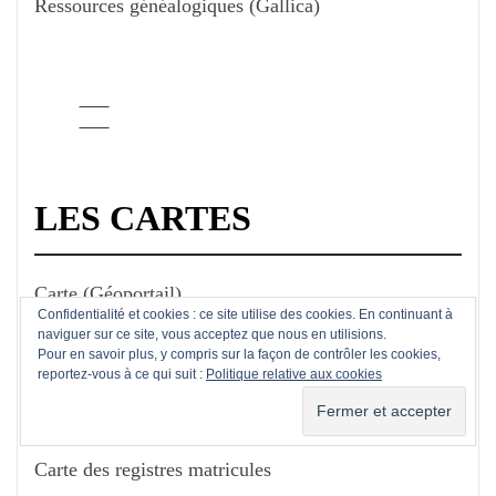
Ressources généalogiques (Gallica)
LES CARTES
Carte (Géoportail)
Confidentialité et cookies : ce site utilise des cookies. En continuant à
naviguer sur ce site, vous acceptez que nous en utilisions.
Carte de l'état civil en ligne
Pour en savoir plus, y compris sur la façon de contrôler les cookies,
reportez-vous à ce qui suit :
Politique relative aux cookies
Carte des cadastres et plans en ligne
Carte des registres matricules