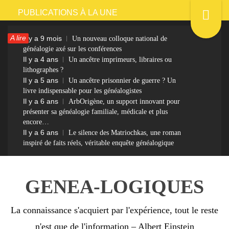
Passer
PUBLICATIONS À LA UNE
au
A lire
Il y a 9 mois
Un nouveau colloque national de
contenu
généalogie axé sur les conférences
Il y a 4 ans
Un ancêtre imprimeurs, libraires ou
lithographes ?
Il y a 5 ans
Un ancêtre prisonnier de guerre ? Un
livre indispensable pour les généalogistes
Il y a 6 ans
ArbOrigène, un support innovant pour
présenter sa généalogie familiale, médicale et plus
encore…
Il y a 6 ans
Le silence des Matriochkas, une roman
inspiré de faits réels, véritable enquête généalogique
GENEA-LOGIQUES
La connaissance s'acquiert par l'expérience, tout le reste
n'est que de l'information – Albert Einstein