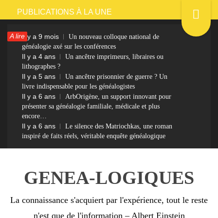
Passer
PUBLICATIONS À LA UNE
au
A lire
Il y a 9 mois
Un nouveau colloque national de
contenu
généalogie axé sur les conférences
Il y a 4 ans
Un ancêtre imprimeurs, libraires ou
lithographes ?
Il y a 5 ans
Un ancêtre prisonnier de guerre ? Un
livre indispensable pour les généalogistes
Il y a 6 ans
ArbOrigène, un support innovant pour
présenter sa généalogie familiale, médicale et plus
encore…
Il y a 6 ans
Le silence des Matriochkas, une roman
inspiré de faits réels, véritable enquête généalogique
GENEA-LOGIQUES
La connaissance s'acquiert par l'expérience, tout le reste
n'est que de l'information – Albert Einstein