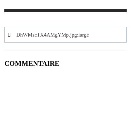
Navigation
DhWMscTX4AMgYMp.jpg:large
de
l’article
COMMENTAIRE