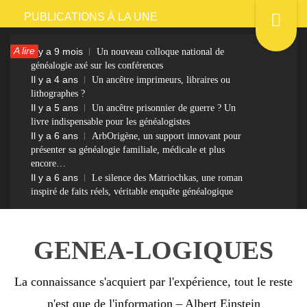
Passer
PUBLICATIONS À LA UNE
au
A lire
Il y a 9 mois
Un nouveau colloque national de
contenu
généalogie axé sur les conférences
Il y a 4 ans
Un ancêtre imprimeurs, libraires ou
lithographes ?
Il y a 5 ans
Un ancêtre prisonnier de guerre ? Un
livre indispensable pour les généalogistes
Il y a 6 ans
ArbOrigène, un support innovant pour
présenter sa généalogie familiale, médicale et plus
encore…
Il y a 6 ans
Le silence des Matriochkas, une roman
inspiré de faits réels, véritable enquête généalogique
GENEA-LOGIQUES
La connaissance s'acquiert par l'expérience, tout le reste
n'est que de l'information – Albert Einstein