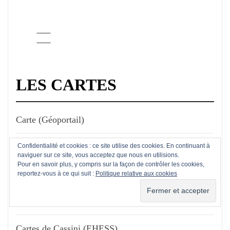
LES CARTES
Carte (Géoportail)
Carte de l'état civil en ligne
Confidentialité et cookies : ce site utilise des cookies. En continuant à
naviguer sur ce site, vous acceptez que nous en utilisions.
Pour en savoir plus, y compris sur la façon de contrôler les cookies,
Carte des cadastres et plans en ligne
reportez-vous à ce qui suit :
Politique relative aux cookies
Carte des registres matricules
Cartes de Cassini (EHESS)