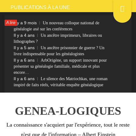
Passer
PUBLICATIONS À LA UNE
au
A lire
Il y a 9 mois
Un nouveau colloque national de
contenu
généalogie axé sur les conférences
Il y a 4 ans
Un ancêtre imprimeurs, libraires ou
lithographes ?
Il y a 5 ans
Un ancêtre prisonnier de guerre ? Un
livre indispensable pour les généalogistes
Il y a 6 ans
ArbOrigène, un support innovant pour
présenter sa généalogie familiale, médicale et plus
encore…
Il y a 6 ans
Le silence des Matriochkas, une roman
inspiré de faits réels, véritable enquête généalogique
GENEA-LOGIQUES
La connaissance s'acquiert par l'expérience, tout le reste
n'est que de l'information – Albert Einstein