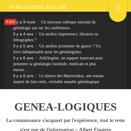
Passer
PUBLICATIONS À LA UNE
au
A lire
Il y a 9 mois
Un nouveau colloque national de
contenu
généalogie axé sur les conférences
Il y a 4 ans
Un ancêtre imprimeurs, libraires ou
lithographes ?
Il y a 5 ans
Un ancêtre prisonnier de guerre ? Un
livre indispensable pour les généalogistes
Il y a 6 ans
ArbOrigène, un support innovant pour
présenter sa généalogie familiale, médicale et plus
encore…
Il y a 6 ans
Le silence des Matriochkas, une roman
inspiré de faits réels, véritable enquête généalogique
GENEA-LOGIQUES
La connaissance s'acquiert par l'expérience, tout le reste
n'est que de l'information – Albert Einstein