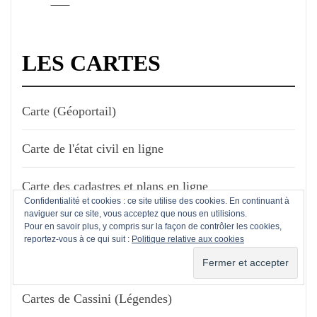
LES CARTES
Carte (Géoportail)
Carte de l'état civil en ligne
Carte des cadastres et plans en ligne
Confidentialité et cookies : ce site utilise des cookies. En continuant à
naviguer sur ce site, vous acceptez que nous en utilisions.
Carte des registres matricules
Pour en savoir plus, y compris sur la façon de contrôler les cookies,
reportez-vous à ce qui suit :
Politique relative aux cookies
Cartes de Cassini (EHESS)
Cartes de Cassini (Légendes)