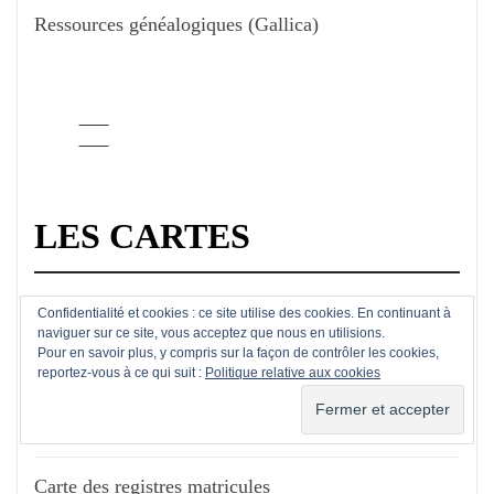
Ressources généalogiques (Gallica)
LES CARTES
Carte (Géoportail)
Confidentialité et cookies : ce site utilise des cookies. En continuant à
naviguer sur ce site, vous acceptez que nous en utilisions.
Pour en savoir plus, y compris sur la façon de contrôler les cookies,
Carte de l'état civil en ligne
reportez-vous à ce qui suit :
Politique relative aux cookies
Carte des cadastres et plans en ligne
Carte des registres matricules