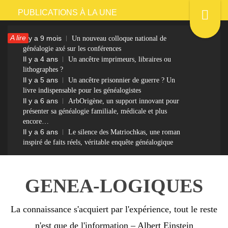
Passer
PUBLICATIONS À LA UNE
au
A lire
Il y a 9 mois
Un nouveau colloque national de
contenu
généalogie axé sur les conférences
Il y a 4 ans
Un ancêtre imprimeurs, libraires ou
lithographes ?
Il y a 5 ans
Un ancêtre prisonnier de guerre ? Un
livre indispensable pour les généalogistes
Il y a 6 ans
ArbOrigène, un support innovant pour
présenter sa généalogie familiale, médicale et plus
encore…
Il y a 6 ans
Le silence des Matriochkas, une roman
inspiré de faits réels, véritable enquête généalogique
GENEA-LOGIQUES
La connaissance s'acquiert par l'expérience, tout le reste
n'est que de l'information – Albert Einstein