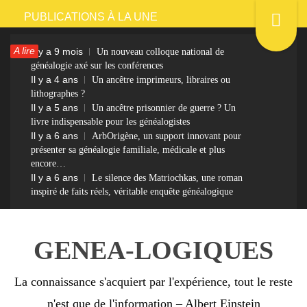
Passer
PUBLICATIONS À LA UNE
au
A lire
Il y a 9 mois
Un nouveau colloque national de
contenu
généalogie axé sur les conférences
Il y a 4 ans
Un ancêtre imprimeurs, libraires ou
lithographes ?
Il y a 5 ans
Un ancêtre prisonnier de guerre ? Un
livre indispensable pour les généalogistes
Il y a 6 ans
ArbOrigène, un support innovant pour
présenter sa généalogie familiale, médicale et plus
encore…
Il y a 6 ans
Le silence des Matriochkas, une roman
inspiré de faits réels, véritable enquête généalogique
GENEA-LOGIQUES
La connaissance s'acquiert par l'expérience, tout le reste
n'est que de l'information – Albert Einstein