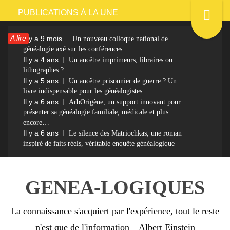
Passer
PUBLICATIONS À LA UNE
au
A lire
Il y a 9 mois
Un nouveau colloque national de
contenu
généalogie axé sur les conférences
Il y a 4 ans
Un ancêtre imprimeurs, libraires ou
lithographes ?
Il y a 5 ans
Un ancêtre prisonnier de guerre ? Un
livre indispensable pour les généalogistes
Il y a 6 ans
ArbOrigène, un support innovant pour
présenter sa généalogie familiale, médicale et plus
encore…
Il y a 6 ans
Le silence des Matriochkas, une roman
inspiré de faits réels, véritable enquête généalogique
GENEA-LOGIQUES
La connaissance s'acquiert par l'expérience, tout le reste
n'est que de l'information – Albert Einstein