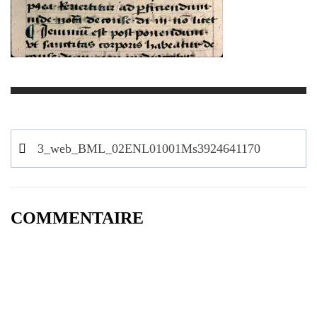
Navigation
3_web_BML_02ENL01001Ms3924641170
de
l’article
COMMENTAIRE