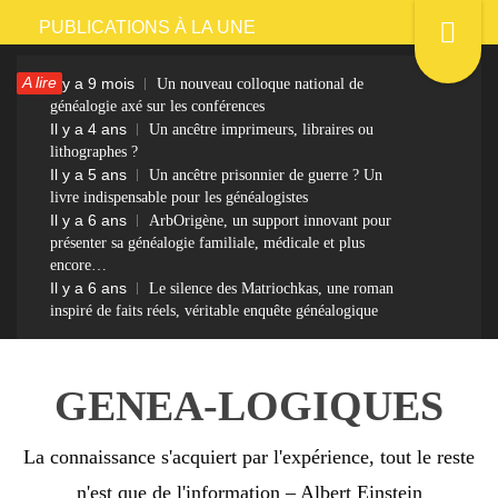
Passer
PUBLICATIONS À LA UNE
au
A lire
Il y a 9 mois
Un nouveau colloque national de
contenu
généalogie axé sur les conférences
Il y a 4 ans
Un ancêtre imprimeurs, libraires ou
lithographes ?
Il y a 5 ans
Un ancêtre prisonnier de guerre ? Un
livre indispensable pour les généalogistes
Il y a 6 ans
ArbOrigène, un support innovant pour
présenter sa généalogie familiale, médicale et plus
encore…
Il y a 6 ans
Le silence des Matriochkas, une roman
inspiré de faits réels, véritable enquête généalogique
GENEA-LOGIQUES
La connaissance s'acquiert par l'expérience, tout le reste
n'est que de l'information – Albert Einstein