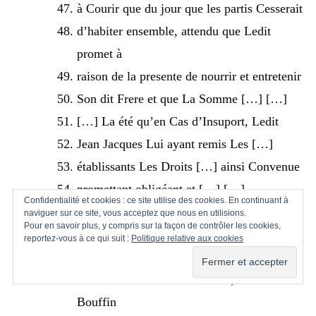
à Courir que du jour que les partis Cesserait
d’habiter ensemble, attendu que Ledit
promet à
raison de la presente de nourrir et entretenir
Son dit Frere et que La Somme […] […]
[…] La été qu’en Cas d’Insuport, Ledit
Jean Jacques Lui ayant remis Les […]
établissants Les Droits […] ainsi Convenue
promettant obligéant et […] […]
Confidentialité et cookies : ce site utilise des cookies. En continuant à
acte fait passè Lu et piblie aux partis à
naviguer sur ce site, vous acceptez que nous en utilisions.
Pour en savoir plus, y compris sur la façon de contrôler les cookies,
aspres en Letude present […] Louis Oddou
reportez-vous à ce qui suit :
Politique relative aux cookies
mair
de la commune de Montbrand, et Jean
Bouffin