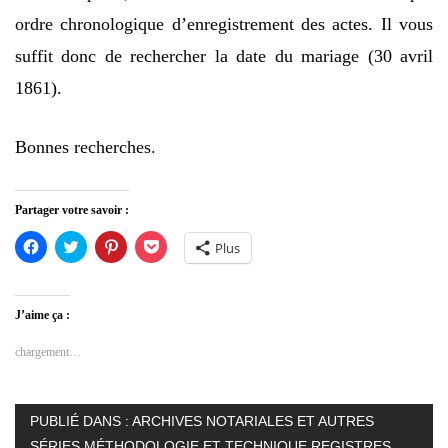
ordre chronologique d’enregistrement des actes. Il vous
suffit donc de rechercher la date du mariage (30 avril
1861).
Bonnes recherches.
Partager votre savoir :
Cliquez
Cliquez
Cliquez
Cliquez
Plus
pour
pour
pour
pour
partager
partager
partager
partager
sur
sur
sur
sur
Facebook(ouvre
Twitter(ouvre
Pinterest(ouvre
Pocket(ouvre
dans
dans
dans
dans
J’aime ça :
une
une
une
une
nouvelle
nouvelle
nouvelle
nouvelle
fenêtre)
fenêtre)
fenêtre)
fenêtre)
chargement…
PUBLIÉ DANS :
ARCHIVES NOTARIALES ET AUTRES
SÉRIES
,
MÉTHODOLOGIE ET TECHNIQUE
,
REGISTRES