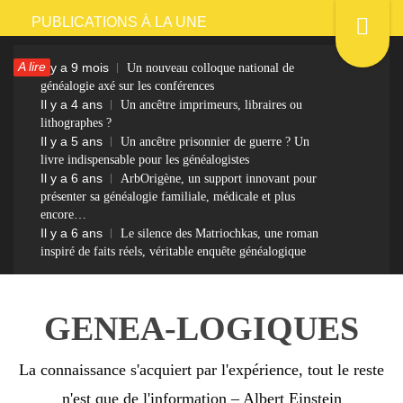
Passer
PUBLICATIONS À LA UNE
au
A lire
Il y a 9 mois
Un nouveau colloque national de
contenu
généalogie axé sur les conférences
Il y a 4 ans
Un ancêtre imprimeurs, libraires ou
lithographes ?
Il y a 5 ans
Un ancêtre prisonnier de guerre ? Un
livre indispensable pour les généalogistes
Il y a 6 ans
ArbOrigène, un support innovant pour
présenter sa généalogie familiale, médicale et plus
encore…
Il y a 6 ans
Le silence des Matriochkas, une roman
inspiré de faits réels, véritable enquête généalogique
GENEA-LOGIQUES
La connaissance s'acquiert par l'expérience, tout le reste
n'est que de l'information – Albert Einstein