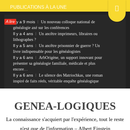
Passer
PUBLICATIONS À LA UNE
au
A lire
Il y a 9 mois
Un nouveau colloque national de
contenu
généalogie axé sur les conférences
Il y a 4 ans
Un ancêtre imprimeurs, libraires ou
lithographes ?
Il y a 5 ans
Un ancêtre prisonnier de guerre ? Un
livre indispensable pour les généalogistes
Il y a 6 ans
ArbOrigène, un support innovant pour
présenter sa généalogie familiale, médicale et plus
encore…
Il y a 6 ans
Le silence des Matriochkas, une roman
inspiré de faits réels, véritable enquête généalogique
GENEA-LOGIQUES
La connaissance s'acquiert par l'expérience, tout le reste
n'est que de l'information – Albert Einstein