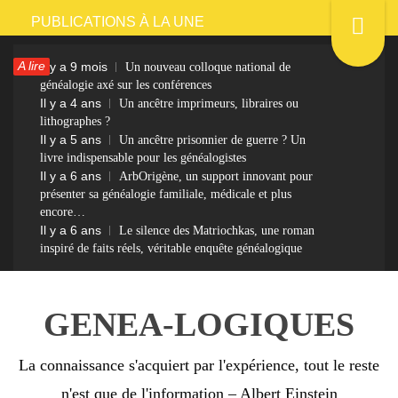
Passer
PUBLICATIONS À LA UNE
au
A lire
Il y a 9 mois
Un nouveau colloque national de
contenu
généalogie axé sur les conférences
Il y a 4 ans
Un ancêtre imprimeurs, libraires ou
lithographes ?
Il y a 5 ans
Un ancêtre prisonnier de guerre ? Un
livre indispensable pour les généalogistes
Il y a 6 ans
ArbOrigène, un support innovant pour
présenter sa généalogie familiale, médicale et plus
encore…
Il y a 6 ans
Le silence des Matriochkas, une roman
inspiré de faits réels, véritable enquête généalogique
GENEA-LOGIQUES
La connaissance s'acquiert par l'expérience, tout le reste
n'est que de l'information – Albert Einstein