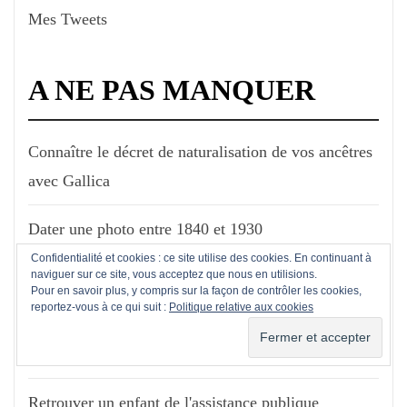
Mes Tweets
A NE PAS MANQUER
Connaître le décret de naturalisation de vos ancêtres
avec Gallica
Dater une photo entre 1840 et 1930
Confidentialité et cookies : ce site utilise des cookies. En continuant à
naviguer sur ce site, vous acceptez que nous en utilisions.
Obtenir le dossier médical de votre ancêtre militaire
Pour en savoir plus, y compris sur la façon de contrôler les cookies,
reportez-vous à ce qui suit :
Politique relative aux cookies
Retrouvez le dossier de votre ancêtre "Pupille de la
nation"
Retrouver un enfant de l'assistance publique