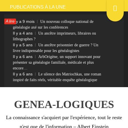
Passer
PUBLICATIONS À LA UNE
au
A lire
Il y a 9 mois
Un nouveau colloque national de
contenu
généalogie axé sur les conférences
Il y a 4 ans
Un ancêtre imprimeurs, libraires ou
lithographes ?
Il y a 5 ans
Un ancêtre prisonnier de guerre ? Un
livre indispensable pour les généalogistes
Il y a 6 ans
ArbOrigène, un support innovant pour
présenter sa généalogie familiale, médicale et plus
encore…
Il y a 6 ans
Le silence des Matriochkas, une roman
inspiré de faits réels, véritable enquête généalogique
GENEA-LOGIQUES
La connaissance s'acquiert par l'expérience, tout le reste
n'est que de l'information – Albert Einstein