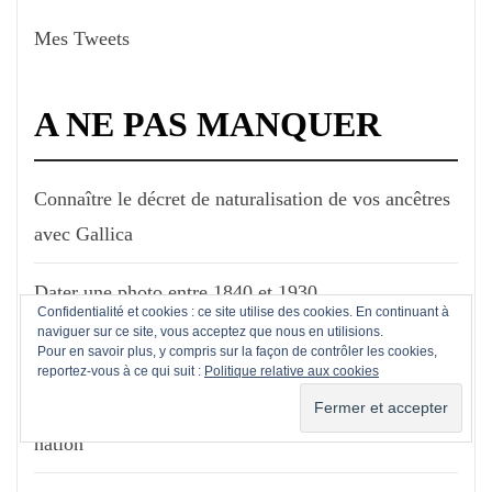
Mes Tweets
A NE PAS MANQUER
Connaître le décret de naturalisation de vos ancêtres
avec Gallica
Dater une photo entre 1840 et 1930
Confidentialité et cookies : ce site utilise des cookies. En continuant à
naviguer sur ce site, vous acceptez que nous en utilisions.
Obtenir le dossier médical de votre ancêtre militaire
Pour en savoir plus, y compris sur la façon de contrôler les cookies,
reportez-vous à ce qui suit :
Politique relative aux cookies
Retrouvez le dossier de votre ancêtre "Pupille de la
nation"