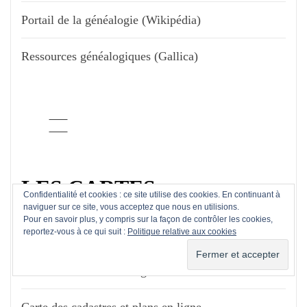
Portail de la généalogie (Wikipédia)
Ressources généalogiques (Gallica)
LES CARTES
Confidentialité et cookies : ce site utilise des cookies. En continuant à
naviguer sur ce site, vous acceptez que nous en utilisions.
Pour en savoir plus, y compris sur la façon de contrôler les cookies,
reportez-vous à ce qui suit :
Politique relative aux cookies
Carte (Géoportail)
Carte de l'état civil en ligne