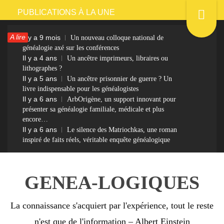
Passer
PUBLICATIONS À LA UNE
au
A lire
Il y a 9 mois
Un nouveau colloque national de
contenu
généalogie axé sur les conférences
Il y a 4 ans
Un ancêtre imprimeurs, libraires ou
lithographes ?
Il y a 5 ans
Un ancêtre prisonnier de guerre ? Un
livre indispensable pour les généalogistes
Il y a 6 ans
ArbOrigène, un support innovant pour
présenter sa généalogie familiale, médicale et plus
encore…
Il y a 6 ans
Le silence des Matriochkas, une roman
inspiré de faits réels, véritable enquête généalogique
GENEA-LOGIQUES
La connaissance s'acquiert par l'expérience, tout le reste
n'est que de l'information – Albert Einstein