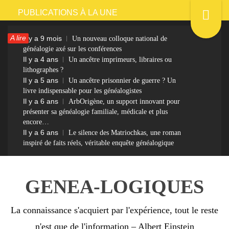
Passer
PUBLICATIONS À LA UNE
au
A lire
Il y a 9 mois
Un nouveau colloque national de
contenu
généalogie axé sur les conférences
Il y a 4 ans
Un ancêtre imprimeurs, libraires ou
lithographes ?
Il y a 5 ans
Un ancêtre prisonnier de guerre ? Un
livre indispensable pour les généalogistes
Il y a 6 ans
ArbOrigène, un support innovant pour
présenter sa généalogie familiale, médicale et plus
encore…
Il y a 6 ans
Le silence des Matriochkas, une roman
inspiré de faits réels, véritable enquête généalogique
GENEA-LOGIQUES
La connaissance s'acquiert par l'expérience, tout le reste
n'est que de l'information – Albert Einstein