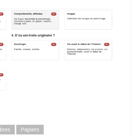
ibres
Papiers