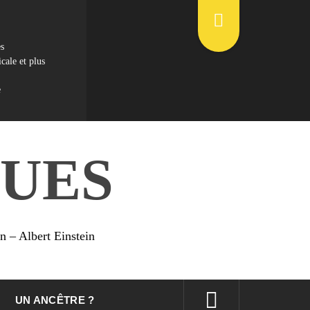
es
cale et plus
e
UES
on – Albert Einstein
UN ANCÊTRE ?