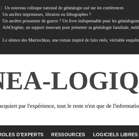
Un nouveau colloque national de généalogie axé sur les conférences
Un ancêtre imprimeurs, libraires ou lithographes ?
Un ancêtre prisonnier de guerre ? Un livre indispensable pour les généalogist
ArbOrigène, un support innovant pour présenter sa généalogie familiale, médi
Le silence des Matriochkas, une roman inspiré de faits réels, véritable enquêt
NEA-LOGIQ
cquiert par l'expérience, tout le reste n'est que de l'informati
ROLES D’EXPERTS
RESSOURCES
LOGICIELS LIBRES