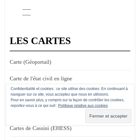
LES CARTES
Carte (Géoportail)
Carte de l'état civil en ligne
Confidentialité et cookies : ce site utilise des cookies. En continuant à
Carte des cadastres et plans en ligne
naviguer sur ce site, vous acceptez que nous en utilisions.
Pour en savoir plus, y compris sur la façon de contrôler les cookies,
reportez-vous à ce qui suit :
Politique relative aux cookies
Carte des registres matricules
Cartes de Cassini (EHESS)