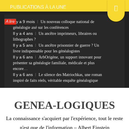
Passer
PUBLICATIONS À LA UNE
au
A lire
Il y a 9 mois
Un nouveau colloque national de
contenu
généalogie axé sur les conférences
Il y a 4 ans
Un ancêtre imprimeurs, libraires ou
lithographes ?
Il y a 5 ans
Un ancêtre prisonnier de guerre ? Un
livre indispensable pour les généalogistes
Il y a 6 ans
ArbOrigène, un support innovant pour
présenter sa généalogie familiale, médicale et plus
encore…
Il y a 6 ans
Le silence des Matriochkas, une roman
inspiré de faits réels, véritable enquête généalogique
GENEA-LOGIQUES
La connaissance s'acquiert par l'expérience, tout le reste
n'est que de l'information – Albert Einstein