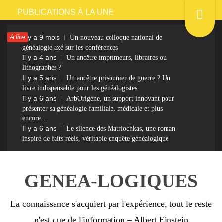
Passer
PUBLICATIONS À LA UNE
au
A lire
Il y a 9 mois
Un nouveau colloque national de
contenu
généalogie axé sur les conférences
Il y a 4 ans
Un ancêtre imprimeurs, libraires ou
lithographes ?
Il y a 5 ans
Un ancêtre prisonnier de guerre ? Un
livre indispensable pour les généalogistes
Il y a 6 ans
ArbOrigène, un support innovant pour
présenter sa généalogie familiale, médicale et plus
encore…
Il y a 6 ans
Le silence des Matriochkas, une roman
inspiré de faits réels, véritable enquête généalogique
GENEA-LOGIQUES
La connaissance s'acquiert par l'expérience, tout le reste
n'est que de l'information – Albert Einstein