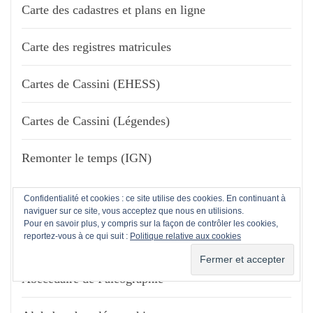
Carte des cadastres et plans en ligne
Carte des registres matricules
Cartes de Cassini (EHESS)
Cartes de Cassini (Légendes)
Remonter le temps (IGN)
Confidentialité et cookies : ce site utilise des cookies. En continuant à
naviguer sur ce site, vous acceptez que nous en utilisions.
PALÉOGRAPHIE
Pour en savoir plus, y compris sur la façon de contrôler les cookies,
reportez-vous à ce qui suit :
Politique relative aux cookies
Abécédaire de Paléographie