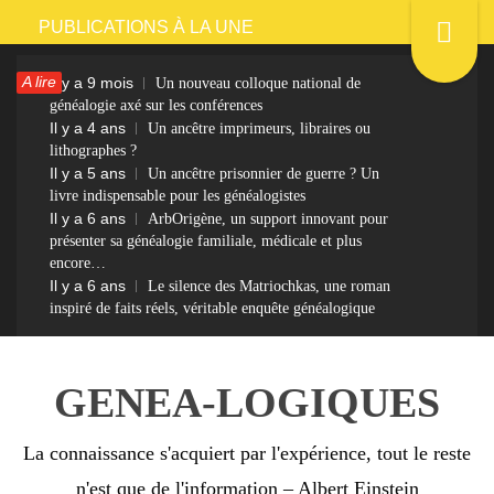
Passer
PUBLICATIONS À LA UNE
au
A lire
Il y a 9 mois
Un nouveau colloque national de
contenu
généalogie axé sur les conférences
Il y a 4 ans
Un ancêtre imprimeurs, libraires ou
lithographes ?
Il y a 5 ans
Un ancêtre prisonnier de guerre ? Un
livre indispensable pour les généalogistes
Il y a 6 ans
ArbOrigène, un support innovant pour
présenter sa généalogie familiale, médicale et plus
encore…
Il y a 6 ans
Le silence des Matriochkas, une roman
inspiré de faits réels, véritable enquête généalogique
GENEA-LOGIQUES
La connaissance s'acquiert par l'expérience, tout le reste
n'est que de l'information – Albert Einstein