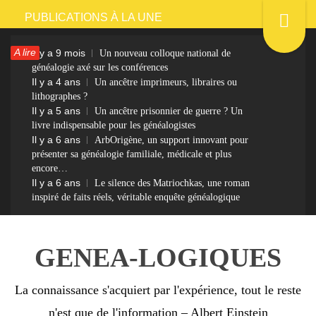
Passer
PUBLICATIONS À LA UNE
au
A lire
Il y a 9 mois
Un nouveau colloque national de
contenu
généalogie axé sur les conférences
Il y a 4 ans
Un ancêtre imprimeurs, libraires ou
lithographes ?
Il y a 5 ans
Un ancêtre prisonnier de guerre ? Un
livre indispensable pour les généalogistes
Il y a 6 ans
ArbOrigène, un support innovant pour
présenter sa généalogie familiale, médicale et plus
encore…
Il y a 6 ans
Le silence des Matriochkas, une roman
inspiré de faits réels, véritable enquête généalogique
GENEA-LOGIQUES
La connaissance s'acquiert par l'expérience, tout le reste
n'est que de l'information – Albert Einstein