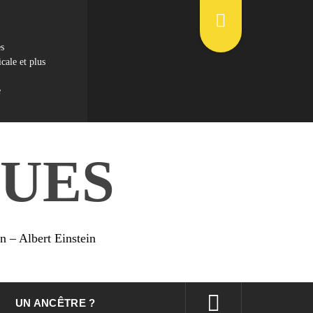
es
cale et plus
e
UES
on – Albert Einstein
UN ANCÊTRE ?