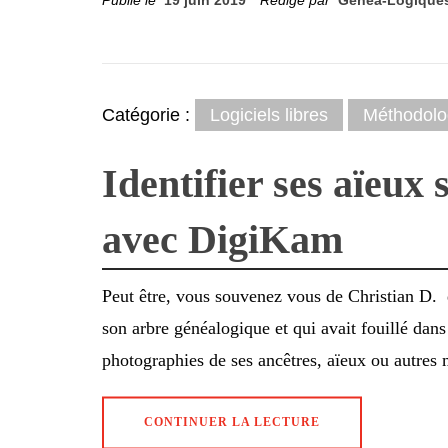
Publié le
19 juin 2019
Rédigé par
Genea-Logique
Catégorie :
Logiciels libres
Méthodolo
Identifier ses aïeux 
avec DigiKam
Peut être, vous souvenez vous de Christian D. qu
son arbre généalogique et qui avait fouillé dans 
photographies de ses ancêtres, aïeux ou autres 
CONTINUER LA LECTURE