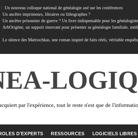
Un nouveau colloque national de généalogie axé sur les conférences
Un ancêtre imprimeurs, libraires ou lithographes ?
Un ancêtre prisonnier de guerre ? Un livre indispensable pour les généalogist
ArbOrigène, un support innovant pour présenter sa généalogie familiale, médi
Le silence des Matriochkas, une roman inspiré de faits réels, véritable enquêt
NEA-LOGIQ
cquiert par l'expérience, tout le reste n'est que de l'informati
ROLES D’EXPERTS
RESSOURCES
LOGICIELS LIBRES