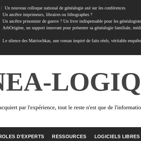
Un nouveau colloque national de généalogie axé sur les conférences
Un ancêtre imprimeurs, libraires ou lithographes ?
Un ancêtre prisonnier de guerre ? Un livre indispensable pour les généalogist
ArbOrigène, un support innovant pour présenter sa généalogie familiale, médi
Le silence des Matriochkas, une roman inspiré de faits réels, véritable enquêt
NEA-LOGIQ
cquiert par l'expérience, tout le reste n'est que de l'informati
ROLES D’EXPERTS
RESSOURCES
LOGICIELS LIBRES