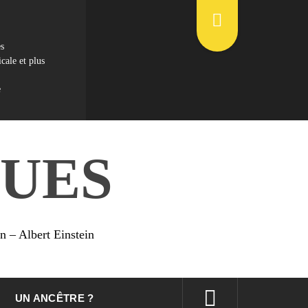
es
cale et plus
e
UES
on – Albert Einstein
UN ANCÊTRE ?