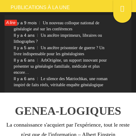
Passer
PUBLICATIONS À LA UNE
au
A lire
Il y a 9 mois
Un nouveau colloque national de
contenu
généalogie axé sur les conférences
Il y a 4 ans
Un ancêtre imprimeurs, libraires ou
lithographes ?
Il y a 5 ans
Un ancêtre prisonnier de guerre ? Un
livre indispensable pour les généalogistes
Il y a 6 ans
ArbOrigène, un support innovant pour
présenter sa généalogie familiale, médicale et plus
encore…
Il y a 6 ans
Le silence des Matriochkas, une roman
inspiré de faits réels, véritable enquête généalogique
GENEA-LOGIQUES
La connaissance s'acquiert par l'expérience, tout le reste
n'est que de l'information – Albert Einstein